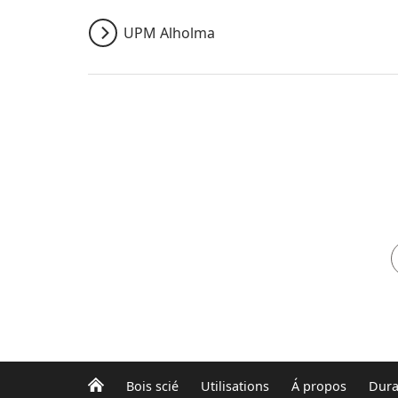
UPM Alholma
Bois scié
Utilisations
Á propos
Dura