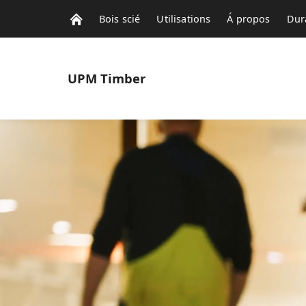
Bois scié
Utilisations
Á propos
Dura
UPM
Timber