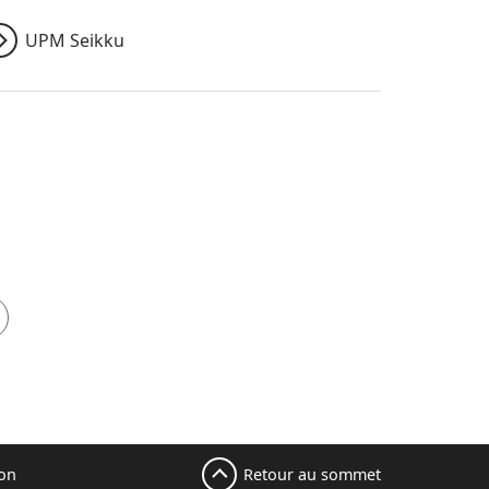
UPM Seikku
Retour au sommet
ion