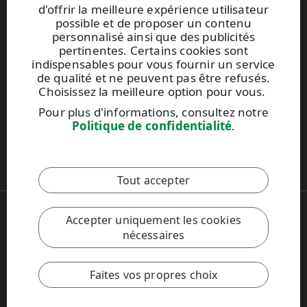
d'offrir la meilleure expérience utilisateur
possible et de proposer un contenu
personnalisé ainsi que des publicités
UPM TIMBER
pertinentes. Certains cookies sont
Peltokatu 26 C, 5th floor
indispensables pour vous fournir un service
P.O. Box 203
de qualité et ne peuvent pas être refusés.
FI-33101 Tampere, Finland
Choisissez la meilleure option pour vous.
Tel. +358 204 15 113
Pour plus d'informations, consultez notre
Politique de confidentialité
.
Ce site est protégé par reCAPTCHA et la
politique de
confidentialité
et les
conditions d'utilisation de Google
s'appliquent.
Tout accepter
Copyright © 2026 UPM
Accepter uniquement les cookies
UPM.FR
nécessaires
Mentions légales
Politique de confidentialité
Paramètres de la politique sur les cookies
Faites vos propres choix