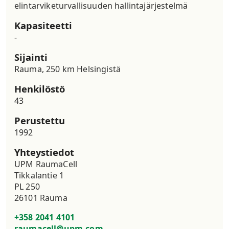
elintarviketurvallisuuden hallintajärjestelmä
Kapasiteetti
-
Sijainti
Rauma, 250 km Helsingistä
Henkilöstö
43
Perustettu
1992
Yhteystiedot
UPM RaumaCell

Tikkalantie 1

PL 250

26101 Rauma
+358 2041 4101
raumacell@upm.com