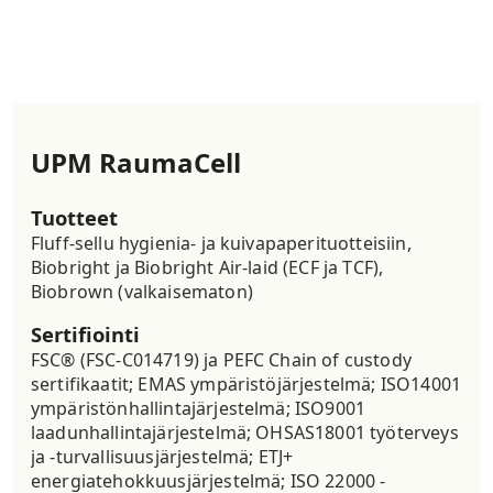
UPM RaumaCell
Tuotteet
Fluff-sellu hygienia- ja kuivapaperituotteisiin,
Biobright ja Biobright Air-laid (ECF ja TCF),
Biobrown (valkaisematon)
Sertifiointi
FSC® (FSC-C014719) ja PEFC Chain of custody
sertifikaatit; EMAS ympäristöjärjestelmä; ISO14001
ympäristönhallintajärjestelmä; ISO9001
laadunhallintajärjestelmä; OHSAS18001 työterveys
ja -turvallisuusjärjestelmä; ETJ+
energiatehokkuusjärjestelmä; ISO 22000 -