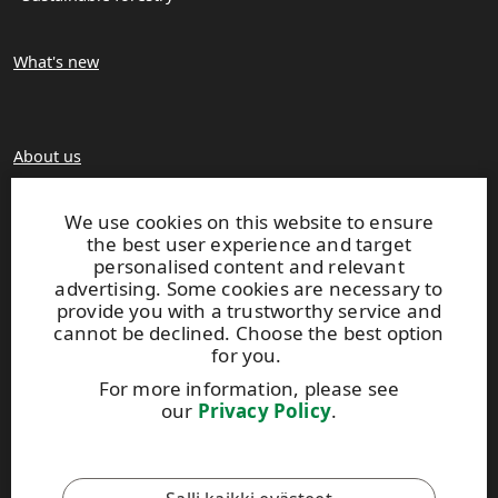
What's new
About us
Production units
Brochures
We use cookies on this website to ensure
the best user experience and target
personalised content and relevant
Extranet
advertising. Some cookies are necessary to
provide you with a trustworthy service and
cannot be declined. Choose the best option
UPM TIMBER
for you.
Peltokatu 26 C, 5th floor
For more information, please see
P.O. Box 203
our
Privacy Policy
.
FI-33101 Tampere, Finland
Tel. +358 204 15 113