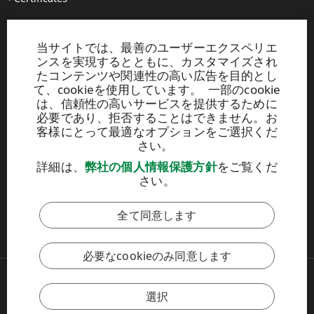
About us
当サイトでは、最善のユーザーエクスペリエ
Production units
ンスを実現するとともに、カスタマイズされ
Brochures
たコンテンツや関連性の高い広告を目的とし
て、cookieを使用しています。 一部のcookie
は、信頼性の高いサービスを提供するために
UPM TIMBER
必要であり、拒否することはできません。お
客様にとって最適なオプションをご選択くだ
Peltokatu 26 C, 5th floor
さい。
P.O. Box 203
FI-33101 Tampere, Finland
詳細は、
弊社の個人情報保護方針
をご覧くだ
Tel. +358 204 15 113
さい。
全て同意します
このサイトはreCAPTCHAによって保護されており、
Googleのプラ
イバシ
ーポリシーおよび
利用規約
が適用されます。
必要なcookieのみ同意します
Copyright © 2026 UPM
JP.UPM.COM
選択
サイト利用規約