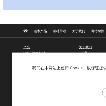
锯木产品
锯材用途
关于我们
可持续性
产品
关于我们
标准锯木板材
证书
特殊加工产品
木结构建筑
松木原木和松木锯材
我们在本网站上使用 Cookie，以保证
云杉原木和锯材
联系
芬欧汇川行为准则