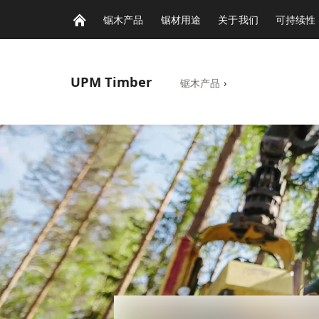
锯木产品
锯材用途
关于我们
可持续性
UPM
Timber
锯木产品
›