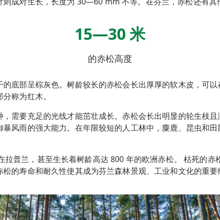
成对生长，长度为 30—60 mm 不等。在芬兰，
赤松
还有其他
15—30 米
的赤松高度
干的底部呈棕灰色。树龄较长的
赤松
会长出厚厚的软木皮，可以
部分称为红木。
种，需要充足的光线才能茁壮成长。
赤松
会长出明显的轮生枝且
御暴风雨的强大能力。在年限较短的人工林中，麋鹿、昆虫和田
。
，但在拉普兰，甚至生长着树龄高达 800 年的欧洲赤松。 枯死的
赤
赤松
的寿命和耐久性使其成为芬兰森林景观、工业和文化的重要