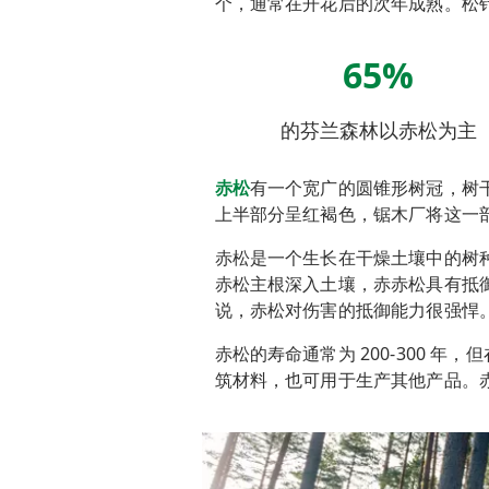
个，通常在开花后的次年成熟。松针则
65%
的芬兰森林以赤松为主
赤松
有一个宽广的圆锥形树冠，树
上半部分呈红褐色，锯木厂将这一
赤松
是一个生长在干燥土壤中的树
赤松
主根深入土壤，
赤赤松
具有抵
说，
赤松
对伤害的抵御能力很强悍
赤松
的寿命通常为 200-300 年
筑材料，也可用于生产其他产品。