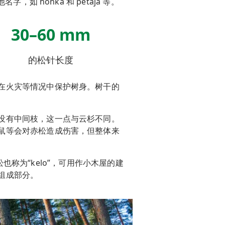
名字，如 honka 和 petäjä 等。
30–60 mm
的松针长度
在火灾等情况中保护树身。树干的
没有中间枝，这一点与云杉不同。
鼠等会对
赤松
造成伤害，但整体来
松
也称为“kelo”，可用作小木屋的建
组成部分。