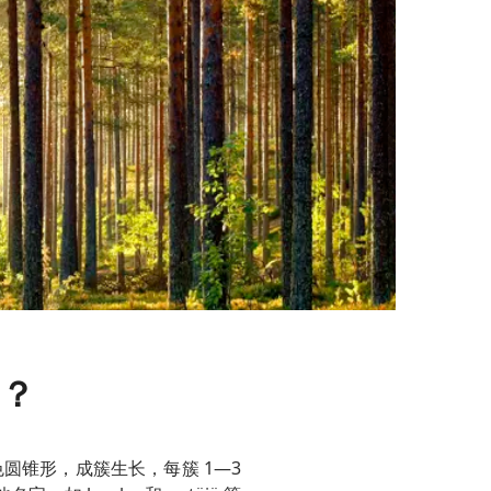
？
黄棕色圆锥形，成簇生长，每簇 1—3