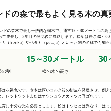
ンドの森で最もよく見る木の真
）はフィンランドの森林で最も一般的な樹木で、通常15～30メートル
って成長し、2年目の開花後に成熟します。松葉は長さ30～6
（honka）やペタヤ（petäjä）といった別の名称でも知
15～30メートル
3
松の割
松の木の高さ
部は灰褐色です。老木は厚いコルク質の樹皮を発達させ、例え
と、レッドウッドまたはオウシュウアカマツと呼ばれます。
生育に十分な光を必要とします。松はトウヒとは異なり、はっ