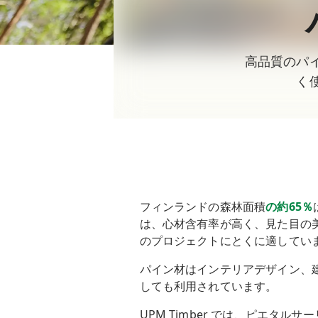
高品質のパ
く
フィンランドの森林面積
の約65％
は、心材含有率が高く、見た目の
のプロジェクトにとくに適してい
パイン材はインテリアデザイン、
しても利用されています。
UPM Timber では、ピエタルサ