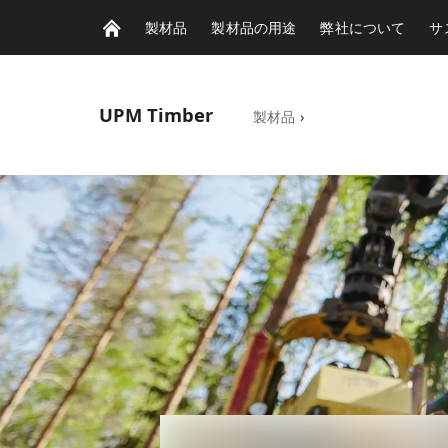
製材品
製材品の用途
弊社について
サ
UPM
Timber
製材品
›