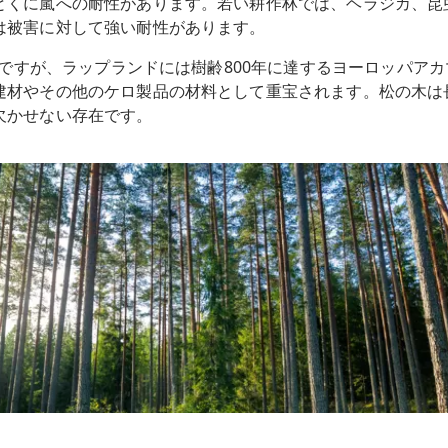
とくに嵐への耐性があります。若い耕作林では、ヘラジカ、昆
は被害に対して強い耐性があります。
0年ですが、ラップランドには樹齢800年に達するヨーロッパア
建材やその他のケロ製品の材料として重宝されます。松の木は
欠かせない存在です。