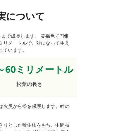
実について
の高さまで成長します。 黄褐色で円錐
0ミリメートルで、対になって生え
られています。
0～60ミリメートル
松葉の長さ
ば火災から松を保護します。幹の
きりとした輪生枝をもち、中間枝