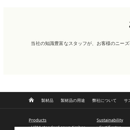
当社の知識豊富なスタッフが、お客様のニーズ
製材品
製材品の用途
弊社について
サ
Products
Sustainability
UPM standard sawn timber
Certificates