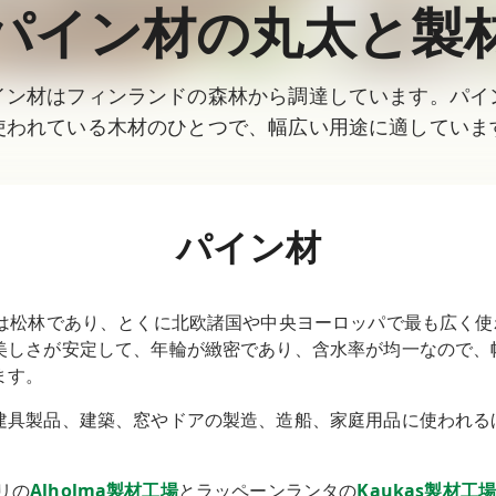
パイン材の丸太と製
イン材はフィンランドの森林から調達しています。パイ
使われている木材のひとつで、幅広い用途に適していま
パイン材
は松林であり、とくに北欧諸国や中央ヨーロッパで最も広く使
美しさが安定して、年輪が緻密であり、含水率が均一なので、
ます。
建具製品、建築、窓やドアの製造、造船、家庭用品に使われる
ーリの
Alholma製材工場
とラッペーンランタの
Kaukas製材工