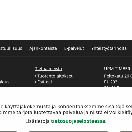
stuullisuus
Ajankohtaista
E-palvelut
Yhteistyötarinoita
Tietoa meistä
UPM TIMBER
Tuotantolaitokset
Peltokatu 26 C
alous
Esitteet
PL 203
33101 Tampe
Puh. +358 204
Extranet
käyttäjäkokemusta ja kohdentaaksemme sisältöjä sekä 
imme tarjota luotettavaa palvelua ja niistä ei voi kieltäy
Lisätietoja
tietosuojaselosteessa
.