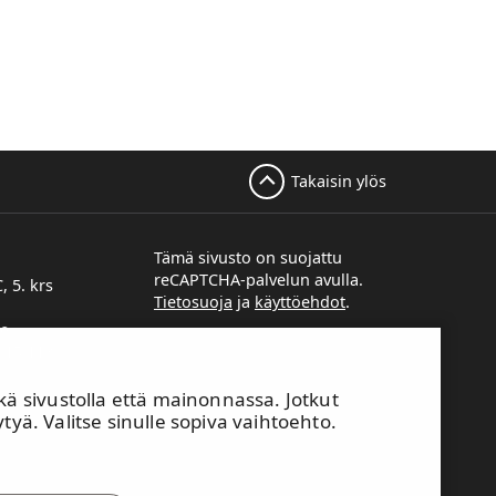
Takaisin ylös
Tämä sivusto on suojattu
reCAPTCHA-palvelun avulla.
, 5. krs
Tietosuoja
ja
käyttöehdot
.
re
 15 113
sivustolla että mainonnassa. Jotkut
tyä. Valitse sinulle sopiva vaihtoehto.