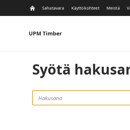
Sahatavara
Käyttökohteet
Meistä
V
UPM
Timber
Syötä hakusa