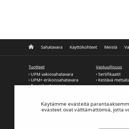
Sahatavara
Käyttökohteet
Meistä
Va
Tuotteet
Vastuullisuus
UPM vakiosahatavara
Sertifikaatit
UPM+ erikoissahatavara
Kestävä metsät
Puurakentaminen
Mäntytukki ja
Ajankohtaista
mäntysahatavara
Kuusitukki ja
Käytämme evästeitä parantaaksemme 
kuusisahatavara
evästeet ovat välttämättömiä, jotta vo
Yhteystiedot