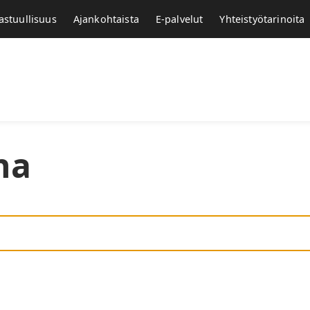
astuullisuus
Ajankohtaista
E-palvelut
Yhteistyötarinoita
na