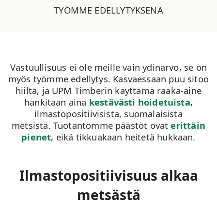
TYÖMME EDELLYTYKSENÄ
Vastuullisuus ei ole meille vain ydinarvo, se on
myös työmme edellytys.
Kasvaessaan puu sitoo
hiiltä, ja UPM
Timberin
käyttämä raaka-aine
hankita
an aina
kestävästi hoidetuista
,
ilmastopositiivisista, suomalaisista
metsistä.
Tuotantomme päästöt ovat
erittäin
pienet
, eikä tikkuakaan heitetä hukkaan.
Ilmastopositiivisuus alkaa
metsästä