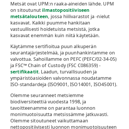
Metsät ovat UPM:n
raaka-aineiden lähde.
UPM
on sitoutunut
ilmastopositiiviseen
metsätalouteen
, jossa hiilivarastot ja -nielut
kasvavat. Kaikki puumme hankitaan
vastuullisesti hoidetuista metsistä, jotka
kasvavat enemmän kuin niitä käytetään.
Käytämme sertifioitua puun alkuperän
seurantajärjestelmää, ja puunhankintamme on
valvottua
.
Sahoillamme on PEFC (PEFC/02-
34-05
)
ja FSC™ Chain of
Custody
(FSC C086359) -
sertifikaatit
. Laadun, turvallisuuden ja
ympäristöasioiden valvonnassa noudatamme
ISO-standardeja (ISO9001, ISO14001, ISO45001).
Olemme seuranneet metsiemme
biodiversiteettiä vuodesta 1998, ja
tavoitteenamme on parantaa luonnon
monimuotoisuutta metsissämme jatkuvasti.
Olemme sitoutuneet vaikuttamaan
nettopositiivisesti luonnon monimuotoisuuteen