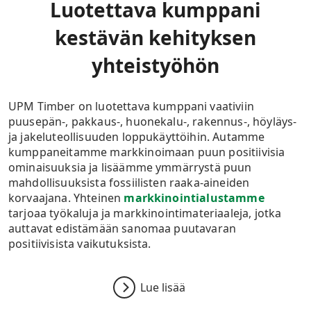
Luotettava kumppani
kestävän kehityksen
yhteistyöhön
UPM
Timber
on
l
uotettava
kumppani vaativiin
puusepän-, pakkaus-, huonekalu-, rakennus-, höyläys-
ja jakeluteollisuuden loppukäyttöihin.
Autamme
kumppaneitamme markkinoimaan puun positiivisia
ominaisuuksia ja lisäämme ymmärrystä puun
mahdollisuuksista fossiilisten raaka-aineiden
korvaajana.
Yhteinen
markkinointialustamme
tarjoaa työkaluja ja markkinointimateriaaleja, jotka
auttavat edistämään sanomaa puutavaran
positiivisista vaikutuksista.
Lue lisää