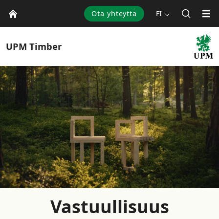
Ota yhteyttä
FI
UPM
Timber
Vastuullisuus