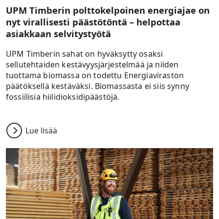
UPM Timberin polttokelpoinen energiajae on
nyt virallisesti päästötöntä – helpottaa
asiakkaan selvitystyötä
UPM Timberin sahat on hyväksytty osaksi
sellutehtaiden kestävyysjärjestelmää ja niiden
tuottama biomassa on todettu Energiaviraston
päätöksellä kestäväksi. Biomassasta ei siis synny
fossiilisia hiilidioksidipäästöjä.
Lue lisää