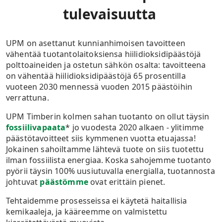
tulevaisuutta
UPM on asettanut kunnianhimoisen tavoitteen
vähentää tuotantolaitoksiensa hiilidioksidipäästöjä
polttoaineiden ja ostetun sähkön osalta: tavoitteena
on vähentää hiilidioksidipäästöjä 65 prosentilla
vuoteen 2030 mennessä vuoden 2015 päästöihin
verrattuna.
UPM Timberin kolmen sahan tuotanto on ollut täysin
fossiilivapaata
* jo vuodesta 2020 alkaen - ylitimme
päästötavoitteet siis kymmenen vuotta etuajassa!
Jokainen sahoiltamme lähtevä tuote on siis tuotettu
ilman fossiilista energiaa. Koska sahojemme tuotanto
pyörii täysin 100% uusiutuvalla energialla, tuotannosta
johtuvat
päästömme
ovat erittäin pienet.
Tehtaidemme prosesseissa ei käytetä haitallisia
kemikaaleja, ja kääreemme on valmistettu