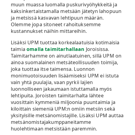
muun muassa luomalla puskurivyöhykkeitä ja
kaksinkertaistamalla metsään jätetyn lahopuun
ja metsissä kasvavan lehtipuun määrän.
Olemme jopa sitoneet rahoituksemme
kustannukset näihin mittareihin.
Lisäksi UPM tuottaa korkealaatuisia kotimaisia
taimia
omalla taimitarhallaan
Joroisissa.
Taimitarhamme on ainutlaatuinen, sillä UPM on
ainoa suomalainen metsäteollisuuden toimija,
joka tuottaa itse taimensa. Luonnon
monimuotoisuuden lisäämiseksi UPM ei istuta
vain yhtä puulajia, vaan pyrkii lajien
luonnolliseen jakaumaan istuttamalla myös
lehtipuita. Joroisten taimitarhalta lähtee
vuosittain kymmeniä miljoonia puuntaimia ja
kiloittain siemeniä UPM:n omiin metsiin sekä
yksityisille metsänomistajille. Lisäksi UPM auttaa
metsänomistajakumppaneitamme
huolehtimaan metsistään paremmin.