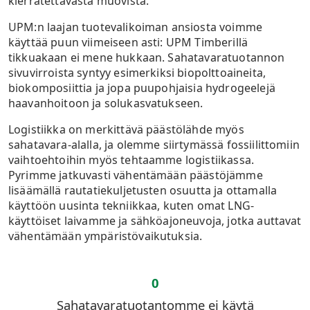
kierrätettävästä muovista.
UPM:n laajan tuotevalikoiman ansiosta voimme
käyttää puun viimeiseen asti: UPM Timberillä
tikkuakaan ei mene hukkaan. Sahatavaratuotannon
sivuvirroista syntyy esimerkiksi biopolttoaineita,
biokomposiittia ja jopa puupohjaisia hydrogeelejä
haavanhoitoon ja solukasvatukseen.
Logistiikka on merkittävä päästölähde myös
sahatavara-alalla, ja olemme siirtymässä fossiilittomiin
vaihtoehtoihin myös tehtaamme logistiikassa.
Pyrimme jatkuvasti vähentämään päästöjämme
lisäämällä rautatiekuljetusten osuutta ja ottamalla
käyttöön uusinta tekniikkaa, kuten omat LNG-
käyttöiset laivamme ja sähköajoneuvoja, jotka auttavat
vähentämään ympäristövaikutuksia.
0
Sahatavaratuotantomme ei käytä