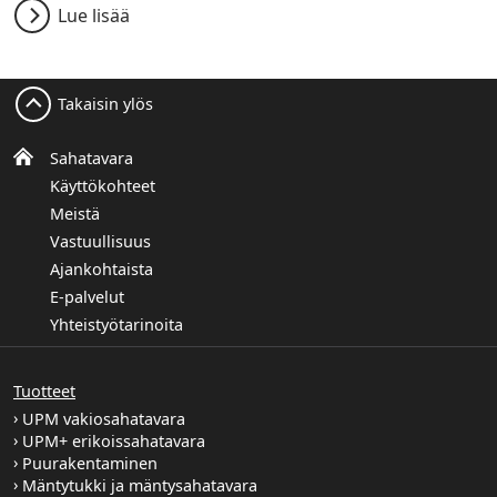
Lue lisää
Takaisin ylös
Sahatavara
Käyttökohteet
Meistä
Vastuullisuus
Ajankohtaista
E-palvelut
Yhteistyötarinoita
Tuotteet
UPM vakiosahatavara
UPM+ erikoissahatavara
Puurakentaminen
Mäntytukki ja mäntysahatavara