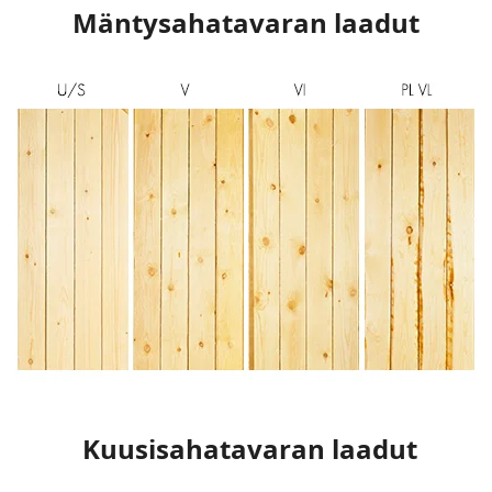
Mäntysahatavaran laadut
Kuusisahatavaran laadut