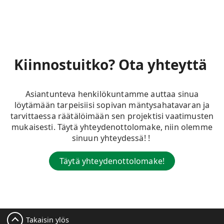
Kiinnostuitko? Ota yhteyttä
Asiantunteva
henkilökuntamme
auttaa
sinua
löytämään
tarpeisiisi
sopivan
mäntysahatavaran
ja
tarvittaessa
räätälöimään
sen
projektisi
vaatimusten
mukaisesti
.
Täytä
yhteydenottolomake
,
niin
olemme
sinuun
yhteydessä
!
!
Täytä yhteydenottolomake!
Takaisin ylös