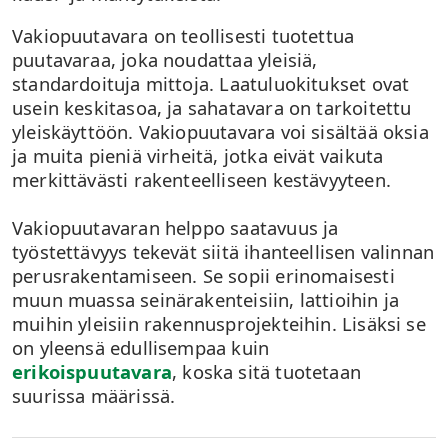
Vakiopuutavara on teollisesti tuotettua
puutavaraa, joka noudattaa yleisiä,
standardoituja mittoja. Laatuluokitukset ovat
usein keskitasoa, ja sahatavara on tarkoitettu
yleiskäyttöön. Vakiopuutavara voi sisältää oksia
ja muita pieniä virheitä, jotka eivät vaikuta
merkittävästi rakenteelliseen kestävyyteen.
Vakiopuutavaran helppo saatavuus ja
työstettävyys tekevät siitä ihanteellisen valinnan
perusrakentamiseen. Se sopii erinomaisesti
muun muassa seinärakenteisiin, lattioihin ja
muihin yleisiin rakennusprojekteihin. Lisäksi se
on yleensä edullisempaa kuin
erikoispuutavara
, koska sitä tuotetaan
suurissa määrissä.