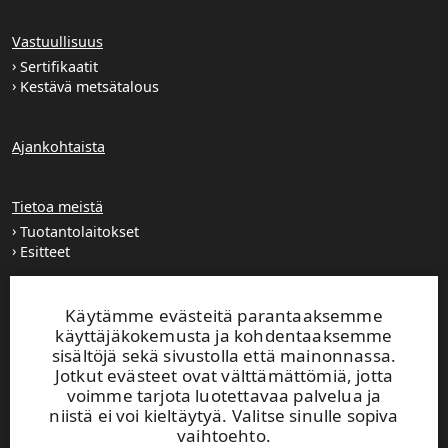
Vastuullisuus
Sertifikaatit
Kestävä metsätalous
Ajankohtaista
Tietoa meistä
Tuotantolaitokset
Esitteet
Extranet
Käytämme evästeitä parantaaksemme
käyttäjäkokemusta ja kohdentaaksemme
sisältöjä sekä sivustolla että mainonnassa.
UPM TIMBER
Jotkut evästeet ovat välttämättömiä, jotta
voimme tarjota luotettavaa palvelua ja
Peltokatu 26 C, 5. krs
niistä ei voi kieltäytyä. Valitse sinulle sopiva
PL 203
vaihtoehto.
33101 Tampere