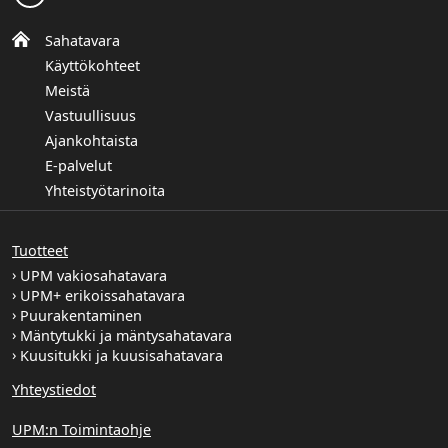
Sahatavara
Käyttökohteet
Meistä
Vastuullisuus
Ajankohtaista
E-palvelut
Yhteistyötarinoita
Tuotteet
UPM vakiosahatavara
UPM+ erikoissahatavara
Puurakentaminen
Mäntytukki ja mäntysahatavara
Kuusitukki ja kuusisahatavara
Yhteystiedot
UPM:n Toimintaohje