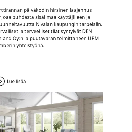
rttirannan päiväkodin hirsinen laajennus
rjoaa puhdasta sisäilmaa käyttäjilleen ja
unneltavuutta Nivalan kaupungin tarpeisiin.
rvalliset ja terveelliset tilat syntyivät DEN
nland Oy:n ja puutavaran toimittaneen UPM
mberin yhteistyönä.
Lue lisää