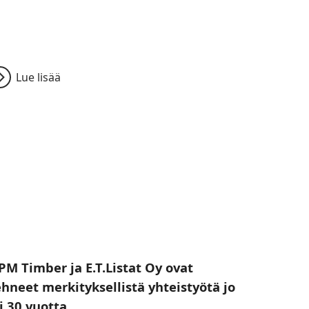
Lue lisää
PM Timber ja E.T.Listat Oy ovat
ehneet merkityksellistä yhteistyötä jo
li 30 vuotta