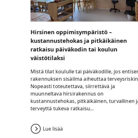
Hirsinen oppimisympäristö –
kustannustehokas ja pitkäikäinen
ratkaisu päiväkodin tai koulun
väistötilaksi
Mistä tilat koululle tai päiväkodille, jos entise
rakennuksen sisäilma aiheuttaa terveysriskin
Nopeasti toteutettava, siirrettävä ja
muunneltava hirsirakennus on
kustannustehokas, pitkäikäinen, turvallinen j
terveyttä tukeva ratkaisu...
Lue lisää