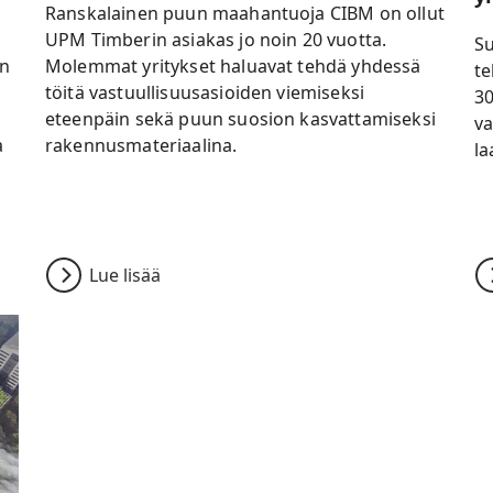
Ranskalainen puun maahantuoja CIBM on ollut
UPM Timberin asiakas jo noin 20 vuotta.
Su
an
Molemmat yritykset haluavat tehdä yhdessä
te
töitä vastuullisuusasioiden viemiseksi
30
eteenpäin sekä puun suosion kasvattamiseksi
va
a
rakennusmateriaalina.
la
Lue lisää