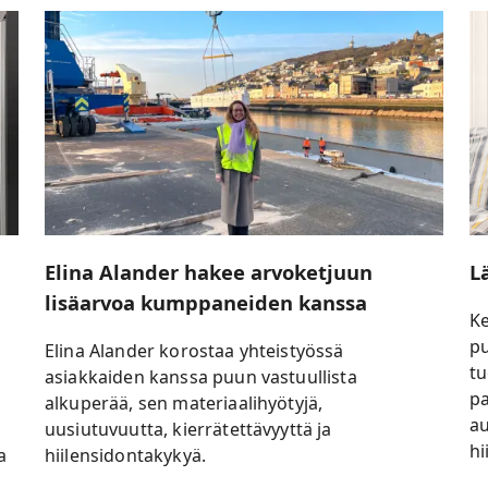
Elina Alander hakee arvoketjuun
L
lisäarvoa kumppaneiden kanssa
Ke
pu
Elina Alander korostaa yhteistyössä
tu
asiakkaiden kanssa puun vastuullista
pa
alkuperää, sen materiaalihyötyjä,
a
uusiutuvuutta, kierrätettävyyttä ja
hi
a
hiilensidontakykyä.