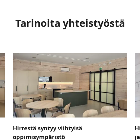
Tarinoita yhteistyöstä
Hirrestä syntyy viihtyisä
H
oppimisympäristö
j