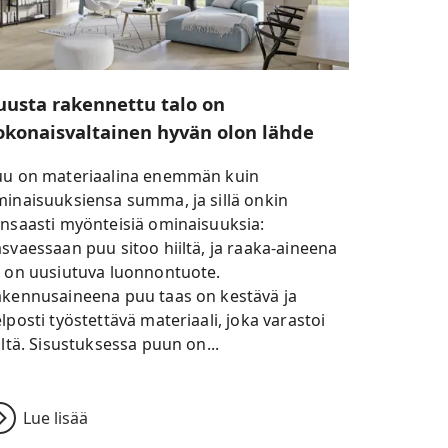
uusta rakennettu talo on
okonaisvaltainen hyvän olon lähde
uu on materiaalina enemmän kuin
inaisuuksiensa summa, ja sillä onkin
nsaasti myönteisiä ominaisuuksia:
svaessaan puu sitoo hiiltä, ja raaka-aineena
 on uusiutuva luonnontuote.
kennusaineena puu taas on kestävä ja
lposti työstettävä materiaali, joka varastoi
iltä. Sisustuksessa puun on...
Lue lisää