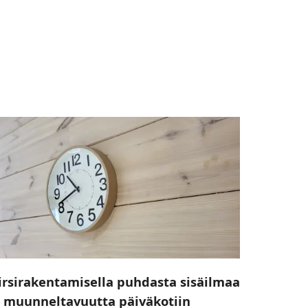
irsirakentamisella puhdasta sisäilmaa
a muunneltavuutta päiväkotiin