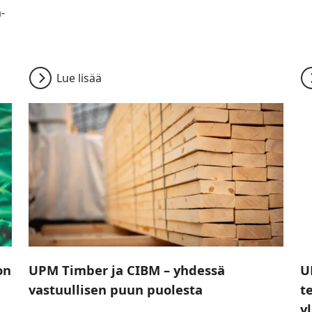
-
Lue lisää
on
UPM Timber ja CIBM – yhdessä
U
vastuullisen puun puolesta
t
y