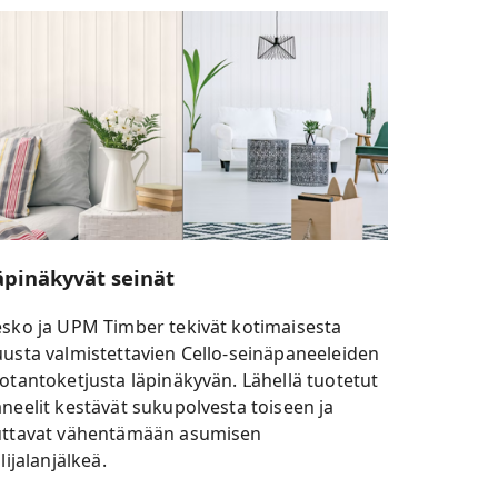
äpinäkyvät seinät
sko ja UPM Timber tekivät kotimaisesta
usta valmistettavien Cello-seinäpaneeleiden
otantoketjusta läpinäkyvän. Lähellä tuotetut
neelit kestävät sukupolvesta toiseen ja
uttavat vähentämään asumisen
ilijalanjälkeä.