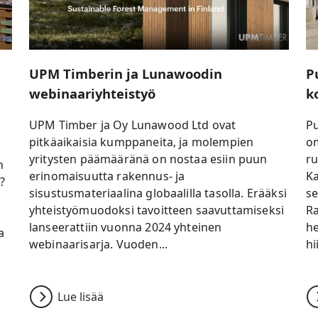
UPM Timberin ja Lunawoodin
P
webinaariyhteistyö
k
UPM Timber ja Oy Lunawood Ltd ovat
P
pitkäaikaisia kumppaneita, ja molempien
om
yritysten päämääränä on nostaa esiin puun
ru
n
erinomaisuutta rakennus- ja
Ka
?
sisustusmateriaalina globaalilla tasolla. Erääksi
se
yhteistyömuodoksi tavoitteen saavuttamiseksi
Ra
lanseerattiin vuonna 2024 yhteinen
he
a
webinaarisarja. Vuoden...
hi
Lue lisää