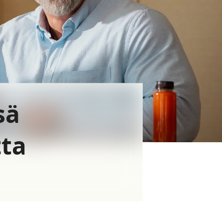
sä
tta