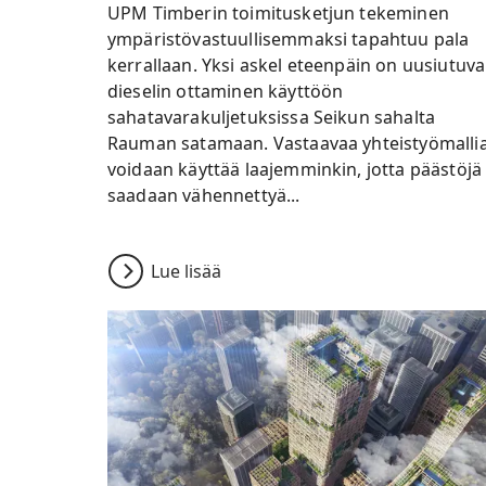
UPM Timberin toimitusketjun tekeminen
ympäristövastuullisemmaksi tapahtuu pala
kerrallaan. Yksi askel eteenpäin on uusiutuv
dieselin ottaminen käyttöön
sahatavarakuljetuksissa Seikun sahalta
Rauman satamaan. Vastaavaa yhteistyömalli
voidaan käyttää laajemminkin, jotta päästöjä
saadaan vähennettyä...
Lue lisää