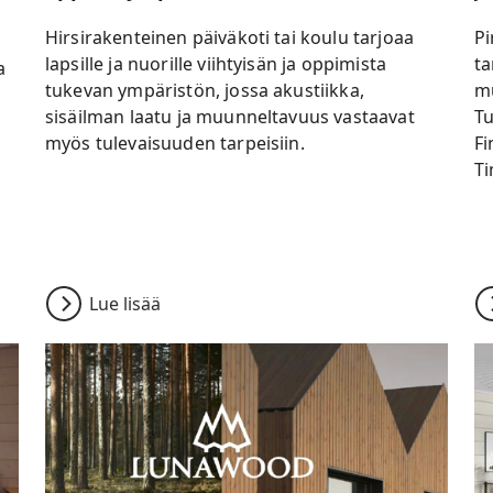
Hirsirakenteinen päiväkoti tai koulu tarjoaa
Pi
lapsille ja nuorille viihtyisän ja oppimista
ta
a
tukevan ympäristön, jossa akustiikka,
mu
sisäilman laatu ja muunneltavuus vastaavat
Tu
myös tulevaisuuden tarpeisiin.
Fi
Ti
Lue lisää