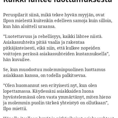
Peruspilarit siinä, mikä tekee hyvän myyjän, ovat
Ilpon mielestä kuitenkin edelleen samoja kuin silloin,
kun hän aloitteli uraansa.
”Luotettavuus ja rehellisyys, kaikki lähtee niistä.
Asiakassuhteita pitää vaalia ja rakentaa
pitkäjänteisesti, eikä niin, että kulkee nopeiden
voittojen perässä asiakassuhteiden kustannuksella”,
hän kuvailee.
Se, kun muodostuu molemminpuolinen luottamus
asiakkaan kanssa, on todella palkitsevaa.
”Olen huomannut sen erityisesti nyt, kun olen
lopettamassa. Käydessäni asiakkaiden luona
hyvästelemässä olen vasta ymmärtänyt, miten hieno
ja molemmin puolin tärkeä yhteistyö on ollutkaan”,
Ilpo miettii.