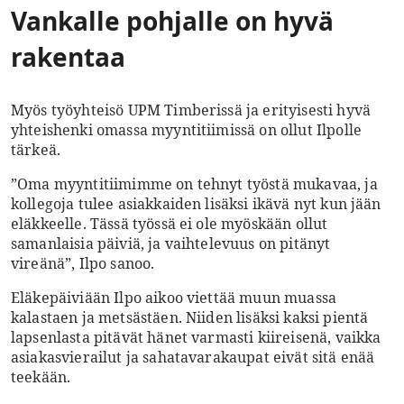
Vankalle pohjalle on hyvä
rakentaa
Myös työyhteisö UPM Timberissä ja erityisesti hyvä
yhteishenki omassa myyntitiimissä on ollut Ilpolle
tärkeä.
”Oma myyntitiimimme on tehnyt työstä mukavaa, ja
kollegoja tulee asiakkaiden lisäksi ikävä nyt kun jään
eläkkeelle. Tässä työssä ei ole myöskään ollut
samanlaisia päiviä, ja vaihtelevuus on pitänyt
vireänä”, Ilpo sanoo.
Eläkepäiviään Ilpo aikoo viettää muun muassa
kalastaen ja metsästäen. Niiden lisäksi kaksi pientä
lapsenlasta pitävät hänet varmasti kiireisenä, vaikka
asiakasvierailut ja sahatavarakaupat eivät sitä enää
teekään.