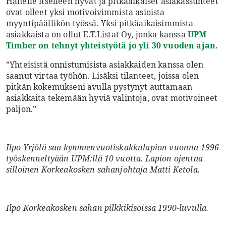
Hänelle itselleen hyvät ja pitkäaikaiset asiakassuhteet
ovat olleet yksi motivoivimmista asioista
myyntipäällikön työssä. Yksi pitkäaikaisimmista
asiakkaista on ollut E.T.Listat Oy, jonka kanssa
UPM
Timber on tehnyt yhteistyötä jo yli 30 vuoden ajan
.
”Yhteisistä onnistumisista asiakkaiden kanssa olen
saanut virtaa työhön. Lisäksi tilanteet, joissa olen
pitkän kokemukseni avulla pystynyt auttamaan
asiakkaita tekemään hyviä valintoja, ovat motivoineet
paljon.”
Ilpo Yrjölä saa kymmenvuotiskakkulapion vuonna 1996
työskenneltyään UPM:llä 10 vuotta. Lapion ojentaa
silloinen Korkeakosken sahanjohtaja Matti Ketola.
Ilpo Korkeakosken sahan pilkkikisoissa 1990-luvulla.