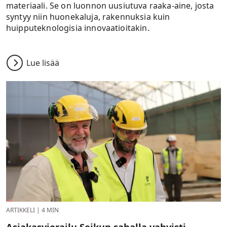
materiaali. Se on luonnon uusiutuva raaka-aine, josta
syntyy niin huonekaluja, rakennuksia kuin
huipputeknologisia innovaatioitakin.
Lue lisää
ARTIKKELI
|
4 MIN
Asiakasvierailu Seikun sahalla vahvisti