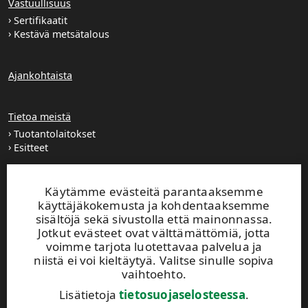
Vastuullisuus
Sertifikaatit
Kestävä metsätalous
Ajankohtaista
Tietoa meistä
Tuotantolaitokset
Esitteet
Extranet
Käytämme evästeitä parantaaksemme
käyttäjäkokemusta ja kohdentaaksemme
sisältöjä sekä sivustolla että mainonnassa.
UPM TIMBER
Jotkut evästeet ovat välttämättömiä, jotta
voimme tarjota luotettavaa palvelua ja
Peltokatu 26 C, 5. krs
niistä ei voi kieltäytyä. Valitse sinulle sopiva
PL 203
vaihtoehto.
33101 Tampere
Puh. +358 204 15 113
Lisätietoja
tietosuojaselosteessa
.