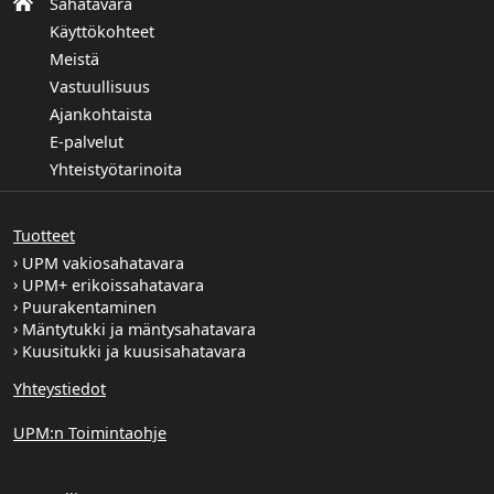
Sahatavara
Käyttökohteet
Meistä
Vastuullisuus
Ajankohtaista
E-palvelut
Yhteistyötarinoita
Tuotteet
UPM vakiosahatavara
UPM+ erikoissahatavara
Puurakentaminen
Mäntytukki ja mäntysahatavara
Kuusitukki ja kuusisahatavara
Yhteystiedot
UPM:n Toimintaohje