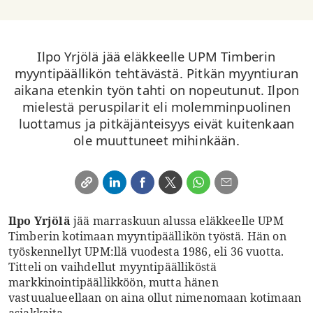
Ilpo Yrjölä jää eläkkeelle UPM Timberin
myyntipäällikön tehtävästä. Pitkän myyntiuran
aikana etenkin työn tahti on nopeutunut. Ilpon
mielestä peruspilarit eli molemminpuolinen
luottamus ja pitkäjänteisyys eivät kuitenkaan
ole muuttuneet mihinkään.
Ilpo Yrjölä
jää marraskuun alussa eläkkeelle UPM
Timberin kotimaan myyntipäällikön työstä. Hän on
työskennellyt UPM:llä vuodesta 1986, eli 36 vuotta.
Titteli on vaihdellut myyntipäälliköstä
markkinointipäällikköön, mutta hänen
vastuualueellaan on aina ollut nimenomaan kotimaan
asiakkaita.