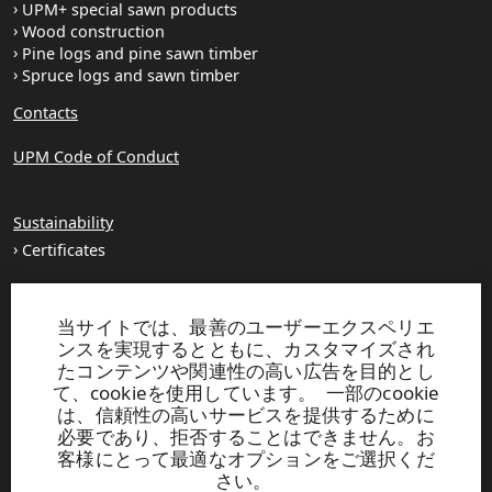
UPM+ special sawn products
Wood construction
Pine logs and pine sawn timber
Spruce logs and sawn timber
Contacts
UPM Code of Conduct
Sustainability
Certificates
About us
当サイトでは、最善のユーザーエクスペリエ
Production units
ンスを実現するとともに、カスタマイズされ
Brochures
たコンテンツや関連性の高い広告を目的とし
て、cookieを使用しています。 一部のcookie
は、信頼性の高いサービスを提供するために
UPM TIMBER
必要であり、拒否することはできません。お
客様にとって最適なオプションをご選択くだ
Peltokatu 26 C, 5th floor
さい。
P.O. Box 203