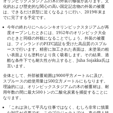
オリンピックスタジアムの木の外装の修復があります。文
化的および歴史的な関心の高い国定記念物の外装の被覆
は、できるだけ原型に近くなるように行い、2019年末ま
でに完了する予定です。
今年の終わりにヘルシンキオリンピックスタジアムが再
度オープンしたときには、1952年のオリンピック大会
のときと同様の外観になることでしょう。外装の被覆
は、フィンランドのPEFC認証を受けた高品質のスプル
ースで行います。精密に加工された表面は、未塗装の粗
い表面よりも塗料がより良く吸着します。その結果、過
酷な条件下でも耐久性が向上すると、Juha Sojakka氏は
言います。
全体として、外部被覆範囲は9000平方メートルに及び、
スプルースの総使用量は500立方メートルにもなります。
理論的には、オリンピックスタジアムの木の被覆材は、耐
用年数の間に最大500トンの二酸化炭素を捕捉することに
なります。
「これは決して平凡な仕事ではなく、むしろ非常に慎重
な対応が必要です。このプロジェクトでは、真の職人技