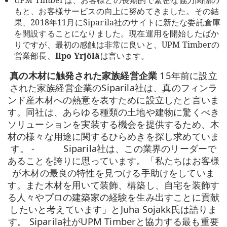
UPM Timberは、お客様との長期的で緊密な協力関係の
もと、お客様サービスの向上に努めてきました。その結
果、2018年11月にSiparila社のサイトに新たな委託倉庫
を開設することになりました。現在運用を開始したばか
りですが、最初の感触は非常に良いと、UPM Timberの
営業部長、
Ilpo Yrjölä
は言います。
真の木材に触発された家族経営企業
15年前に設立
された家族経営企業のSiparila社は、真のフィンラ
ンド産木材への熱意を表すために設立したと言いま
す。同社は、あらゆる種類の土地や建物に驚くべき
ソリューションを実装する機会を提供するため、木
材の様々な用途に関するひらめきを探し求めていま
す。 - Siparila社は、この業界のリーダーで
あることを誇りに思っています。「私たちはお客様
が木材の最良の特性を見つける手助けをしていま
す。また木材を用いて装飾、構築し、自宅を装飾す
る人々やプロの建築家の経験を生み出すことに貢献
したいと考えています」とJuha Sojakk氏は語りま
す。 Siparila社がUPM Timberと協力する最も重要