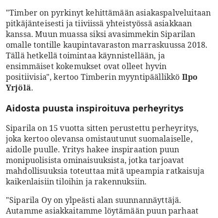
"Timber on pyrkinyt kehittämään asiakaspalveluitaan
pitkäjänteisesti ja tiiviissä yhteistyössä asiakkaan
kanssa. Muun muassa siksi avasimmekin Siparilan
omalle tontille kaupintavaraston marraskuussa 2018.
Tällä hetkellä toimintaa käynnistellään, ja
ensimmäiset kokemukset ovat olleet hyvin
positiivisia", kertoo Timberin myyntipäällikkö
Ilpo
Yrjölä
.
Aidosta puusta inspiroituva perheyritys
Siparila on 15 vuotta sitten perustettu perheyritys,
joka kertoo olevansa omistautunut suomalaiselle,
aidolle puulle. Yritys hakee inspiraation puun
monipuolisista ominaisuuksista, jotka tarjoavat
mahdollisuuksia toteuttaa mitä upeampia ratkaisuja
kaikenlaisiin tiloihin ja rakennuksiin.
"Siparila Oy on ylpeästi alan suunnannäyttäjä.
Autamme asiakkaitamme löytämään puun parhaat