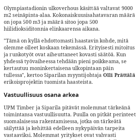
Olympiastadionin ulkoverhous käsittää valtavat 9000
m2 seinäpinta-alaa. Kokonaiskuusisahatavaran määrä
on jopa 500 m3 ja määrä sitoo jopa 500
hiilidioksiditonnia elinkaarensa aikana.
"Tämä on kyllä ehdottomasti haastavin kohde, mitä
olemme olleet koskaan tekemässä. Erityisesti mitoitus
ja runkotyöt ovat aiheuttaneet kovasti säätöä. Kun
yhdessä työvaiheessa tehdään pieni poikkeama, se
kertautuu moninkertaisena ulkopintaan päin
tullessa", kertoo Siparilan myyntijohtaja
Olli Prättälä
erikoisprojektin tuomista haasteista.
Vastuullisuus osana arkea
UPM Timber ja Siparila pitävät molemmat tärkeänä
toimintansa vastuullisuutta. Puulla on pitkät perinteet
suomalaisessa rakentamisessa, jotka on tärkeätä
säilyttää ja kehittää edelleen nykypäivän tarpeita
vastaaviksi. Molemmat yritykset ovat vahvasti