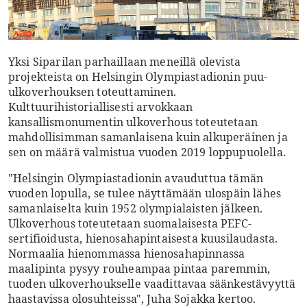
Yksi Siparilan parhaillaan meneillä olevista
projekteista on Helsingin Olympiastadionin puu-
ulkoverhouksen toteuttaminen.
Kulttuurihistoriallisesti arvokkaan
kansallismonumentin ulkoverhous toteutetaan
mahdollisimman samanlaisena kuin alkuperäinen ja
sen on määrä valmistua vuoden 2019 loppupuolella.
"Helsingin Olympiastadionin avauduttua tämän
vuoden lopulla, se tulee näyttämään ulospäin lähes
samanlaiselta kuin 1952 olympialaisten jälkeen.
Ulkoverhous toteutetaan suomalaisesta PEFC-
sertifioidusta, hienosahapintaisesta kuusilaudasta.
Normaalia hienommassa hienosahapinnassa
maalipinta pysyy rouheampaa pintaa paremmin,
tuoden ulkoverhoukselle vaadittavaa säänkestävyyttä
haastavissa olosuhteissa", Juha Sojakka kertoo.