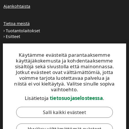
Ajankohtaista
Tietoa meistä
Tuotantolaitokset
Esitteet
Extranet
Käytämme evästeitä parantaaksemme
käyttäjäkokemusta ja kohdentaaksemme
sisältöjä sekä sivustolla että mainonnassa.
UPM TIMBER
Jotkut evästeet ovat välttämättömiä, jotta
voimme tarjota luotettavaa palvelua ja
Peltokatu 26 C, 5. krs
niistä ei voi kieltäytyä. Valitse sinulle sopiva
PL 203
vaihtoehto.
33101 Tampere
Puh. +358 204 15 113
Lisätietoja
tietosuojaselosteessa
.
Salli kaikki evästeet
Tämä sivusto on suojattu reCAPTCHA-palvelun avulla.
Tietosuoja
ja
käyttöehdot
.