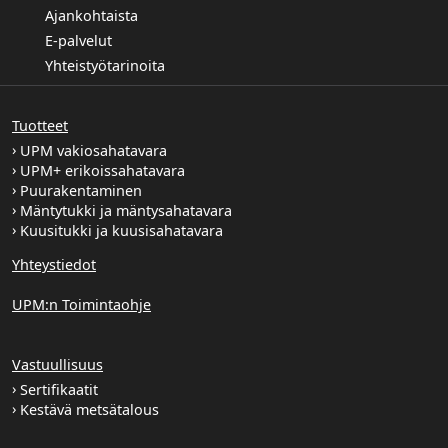
Ajankohtaista
E-palvelut
Yhteistyötarinoita
Tuotteet
UPM vakiosahatavara
UPM+ erikoissahatavara
Puurakentaminen
Mäntytukki ja mäntysahatavara
Kuusitukki ja kuusisahatavara
Yhteystiedot
UPM:n Toimintaohje
Vastuullisuus
Sertifikaatit
Kestävä metsätalous