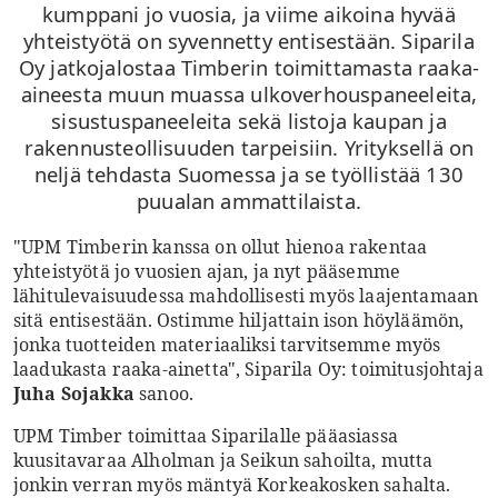
kumppani jo vuosia, ja viime aikoina hyvää
yhteistyötä on syvennetty entisestään. Siparila
Oy jatkojalostaa Timberin toimittamasta raaka-
aineesta muun muassa ulkoverhouspaneeleita,
sisustuspaneeleita sekä listoja kaupan ja
rakennusteollisuuden tarpeisiin. Yrityksellä on
neljä tehdasta Suomessa ja se työllistää 130
puualan ammattilaista.
"UPM Timberin kanssa on ollut hienoa rakentaa
yhteistyötä jo vuosien ajan, ja nyt pääsemme
lähitulevaisuudessa mahdollisesti myös laajentamaan
sitä entisestään. Ostimme hiljattain ison höyläämön,
jonka tuotteiden materiaaliksi tarvitsemme myös
laadukasta raaka-ainetta", Siparila Oy: toimitusjohtaja
Juha Sojakka
sanoo.
UPM Timber toimittaa Siparilalle pääasiassa
kuusitavaraa Alholman ja Seikun sahoilta, mutta
jonkin verran myös mäntyä Korkeakosken sahalta.