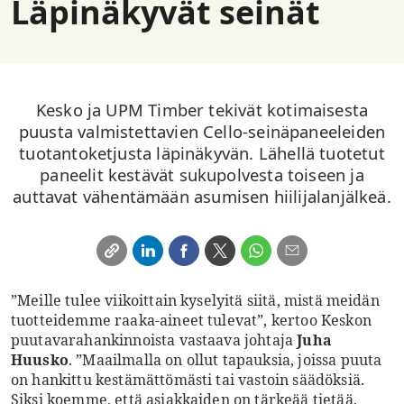
Läpinäkyvät seinät
Kesko ja UPM Timber tekivät kotimaisesta
puusta valmistettavien Cello-seinäpaneeleiden
tuotantoketjusta läpinäkyvän. Lähellä tuotetut
paneelit kestävät sukupolvesta toiseen ja
auttavat vähentämään asumisen hiilijalanjälkeä.
”Meille tulee viikoittain kyselyitä siitä, mistä meidän
tuotteidemme raaka-aineet tulevat”, kertoo Keskon
puutavarahankinnoista vastaava johtaja
Juha
Huusko
. ”Maailmalla on ollut tapauksia, joissa puuta
on hankittu kestämättömästi tai vastoin säädöksiä.
Siksi koemme, että asiakkaiden on tärkeää tietää,