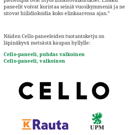
pienempiä ovat myös ilmastovaikutukset. Lisäksi
paneelit voivat koristaa seiniä vuosikymmeniä ja ne
sitovat hiilidioksidia koko elinkaarensa ajan.”
Näiden Cello-paneeleiden tuotantoketju on
läpinäkyvä metsästä kaupan hyllylle:
Cello-paneeli, puhdas valkoinen
Cello-paneeli, valkoinen