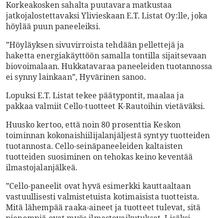
Korkeakosken sahalta puutavara matkustaa
jatkojalostettavaksi Ylivieskaan E.T. Listat Oy:lle, joka
höylää puun paneeleiksi.
”Höyläyksen sivuvirroista tehdään pellettejä ja
haketta energiakäyttöön samalla tontilla sijaitsevaan
biovoimalaan. Hukkatavaraa paneeleiden tuotannossa
ei synny lainkaan”, Hyvärinen sanoo.
Lopuksi E.T. Listat tekee päätypontit, maalaa ja
pakkaa valmiit Cello-tuotteet K-Rautoihin vietäväksi.
Huusko kertoo, että noin 80 prosenttia Keskon
toiminnan kokonaishiilijalanjäljestä syntyy tuotteiden
tuotannosta. Cello-seinäpaneeleiden kaltaisten
tuotteiden suosiminen on tehokas keino keventää
ilmastojalanjälkeä.
”Cello-paneelit ovat hyvä esimerkki kauttaaltaan
vastuullisesti valmistetuista kotimaisista tuotteista.
Mitä lähempää raaka-aineet ja tuotteet tulevat, sitä