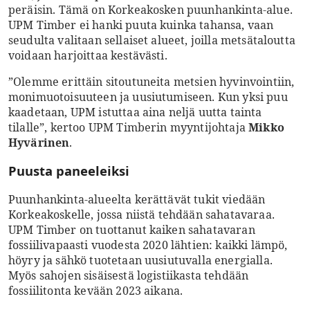
peräisin. Tämä on Korkeakosken puunhankinta-alue.
UPM Timber ei hanki puuta kuinka tahansa, vaan
seudulta valitaan sellaiset alueet, joilla metsätaloutta
voidaan harjoittaa kestävästi.
”Olemme erittäin sitoutuneita metsien hyvinvointiin,
monimuotoisuuteen ja uusiutumiseen. Kun yksi puu
kaadetaan, UPM istuttaa aina neljä uutta tainta
tilalle”, kertoo UPM Timberin myyntijohtaja
Mikko
Hyvärinen
.
Puusta paneeleiksi
Puunhankinta-alueelta kerättävät tukit viedään
Korkeakoskelle, jossa niistä tehdään sahatavaraa.
UPM Timber on tuottanut kaiken sahatavaran
fossiilivapaasti vuodesta 2020 lähtien: kaikki lämpö,
höyry ja sähkö tuotetaan uusiutuvalla energialla.
Myös sahojen sisäisestä logistiikasta tehdään
fossiilitonta kevään 2023 aikana.