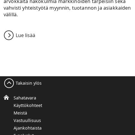
arvokkaita näkökulmia markkinoiden tarpeisiin sekä
vahvisti yhteistyötä myynnin, tuotannon ja asiakkaiden
välillä.
Lue lisää
Takaisin ylös
Sahatavara
Käyttökohteet
Meistä
Vastuullisuus
Ajankohtaista