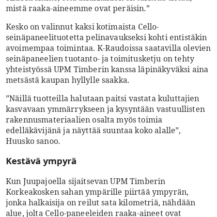
mistä raaka-aineemme ovat peräisin.”
Kesko on valinnut kaksi kotimaista Cello-
seinäpaneelituotetta pelinavaukseksi kohti entistäkin
avoimempaa toimintaa. K-Raudoissa saatavilla olevien
seinäpaneelien tuotanto- ja toimitusketju on tehty
yhteistyössä UPM Timberin kanssa läpinäkyväksi aina
metsästä kaupan hyllylle saakka.
”Näillä tuotteilla halutaan paitsi vastata kuluttajien
kasvavaan ymmärrykseen ja kysyntään vastuullisten
rakennusmateriaalien osalta myös toimia
edelläkävijänä ja näyttää suuntaa koko alalle”,
Huusko sanoo.
Kestävä ympyrä
Kun Juupajoella sijaitsevan UPM Timberin
Korkeakosken sahan ympärille piirtää ympyrän,
jonka halkaisija on reilut sata kilometriä, nähdään
alue, jolta Cello-paneeleiden raaka-aineet ovat