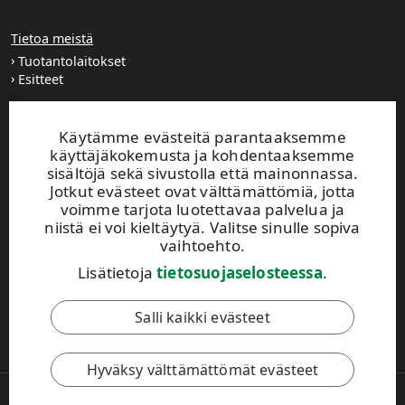
Tietoa meistä
Tuotantolaitokset
Esitteet
Extranet
Käytämme evästeitä parantaaksemme
käyttäjäkokemusta ja kohdentaaksemme
sisältöjä sekä sivustolla että mainonnassa.
UPM TIMBER
Jotkut evästeet ovat välttämättömiä, jotta
voimme tarjota luotettavaa palvelua ja
Peltokatu 26 C, 5. krs
niistä ei voi kieltäytyä. Valitse sinulle sopiva
PL 203
vaihtoehto.
33101 Tampere
Puh. +358 204 15 113
Lisätietoja
tietosuojaselosteessa
.
Salli kaikki evästeet
Tämä sivusto on suojattu reCAPTCHA-palvelun avulla.
Tietosuoja
ja
käyttöehdot
.
Hyväksy välttämättömät evästeet
Copyright © 2026 UPM