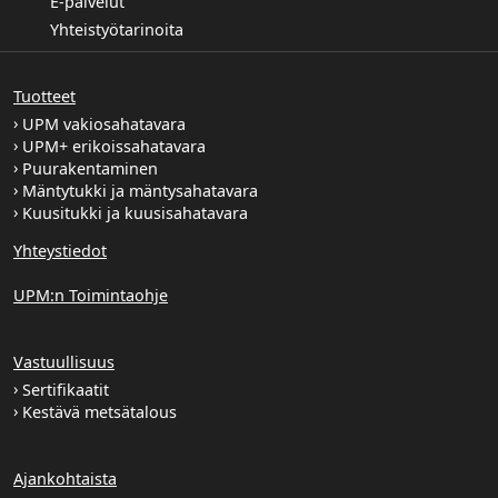
E-palvelut
Yhteistyötarinoita
Tuotteet
UPM vakiosahatavara
UPM+ erikoissahatavara
Puurakentaminen
Mäntytukki ja mäntysahatavara
Kuusitukki ja kuusisahatavara
Yhteystiedot
UPM:n Toimintaohje
Vastuullisuus
Sertifikaatit
Kestävä metsätalous
Ajankohtaista