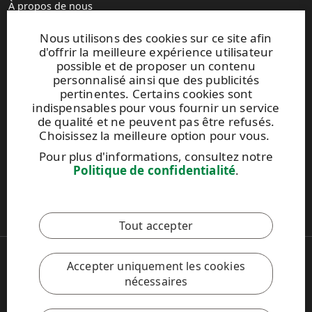
À propos de nous
Unités de production
Nous utilisons des cookies sur ce site afin
Brochures
d'offrir la meilleure expérience utilisateur
possible et de proposer un contenu
personnalisé ainsi que des publicités
UPM TIMBER
pertinentes. Certains cookies sont
Peltokatu 26 C, 5th floor
indispensables pour vous fournir un service
P.O. Box 203
de qualité et ne peuvent pas être refusés.
FI-33101 Tampere, Finland
Choisissez la meilleure option pour vous.
Tel. +358 204 15 113
Pour plus d'informations, consultez notre
Politique de confidentialité
.
Ce site est protégé par reCAPTCHA et la
politique de
confidentialité
et les
conditions d'utilisation de Google
s'appliquent.
Tout accepter
Copyright © 2026 UPM
Accepter uniquement les cookies
UPM.FR
nécessaires
Mentions légales
Politique de confidentialité