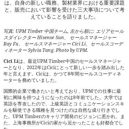
は、自身の新しい職務、製材業界における重要課題
と、販売において影響を受けた三大事項について考
えていることを語りました。
写真
: UPM Timber
中国チーム
,
左から順に
:
エリアセール
スダイレクター
Hisense Sun
、
セールスマネージャー
Ray Fu
、
セールスマネージャー
Cici Li
、セールスコーデ
ィネーター
Sylvia Tang. Photo by UPM.
Cici Li
は、最近UPM Timber中国のセールスマネージャ
ーとなり、2022年はCiciにとって新しい一歩を踏み出した
年と言えます。Ciciは、かつて8年間セールスコーディネ
ーターを務めていました。
国際的企業で働きたいと考えており、UPMでの仕事に最
初に興味を持つようになったのは8年前でした。大学では
英語を専攻したので、上級英語とコミュニケーションスキ
ルを駆使できる職種を見つけたのは自然な成り行きでし
た。UPM Timberのキャリア開発のビジョンに惹かれ、ま
た、上海事務所がCiciの家から近かったことも好都合でし
た。