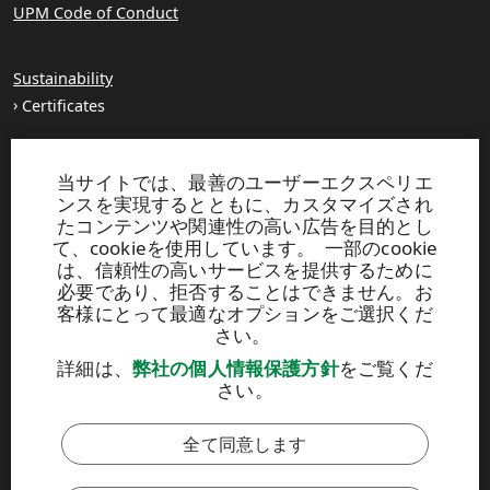
UPM Code of Conduct
Sustainability
Certificates
About us
当サイトでは、最善のユーザーエクスペリエ
Production units
ンスを実現するとともに、カスタマイズされ
Brochures
たコンテンツや関連性の高い広告を目的とし
て、cookieを使用しています。 一部のcookie
は、信頼性の高いサービスを提供するために
UPM TIMBER
必要であり、拒否することはできません。お
客様にとって最適なオプションをご選択くだ
Peltokatu 26 C, 5th floor
さい。
P.O. Box 203
FI-33101 Tampere, Finland
詳細は、
弊社の個人情報保護方針
をご覧くだ
Tel. +358 204 15 113
さい。
全て同意します
このサイトはreCAPTCHAによって保護されており、
Googleのプラ
イバシ
ーポリシーおよび
利用規約
が適用されます。