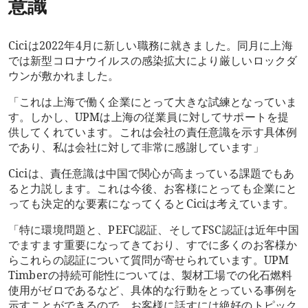
意識
Ciciは2022年4月に新しい職務に就きました。同月に上海
では新型コロナウイルスの感染拡大により厳しいロックダ
ウンが敷かれました。
「これは上海で働く企業にとって大きな試練となっていま
す。しかし、UPMは上海の従業員に対してサポートを提
供してくれています。これは会社の責任意識を示す具体例
であり、私は会社に対して非常に感謝しています」
Ciciは、責任意識は中国で関心が高まっている課題でもあ
ると力説します。これは今後、お客様にとっても企業にと
っても決定的な要素になってくるとCiciは考えています。
「特に環境問題と、PEFC認証、そしてFSC認証は近年中国
でますます重要になってきており、すでに多くのお客様か
らこれらの認証について質問が寄せられています。UPM
Timberの持続可能性については、製材工場での化石燃料
使用がゼロであるなど、具体的な行動をとっている事例を
示すことができるので、お客様に話すには絶好のトピック