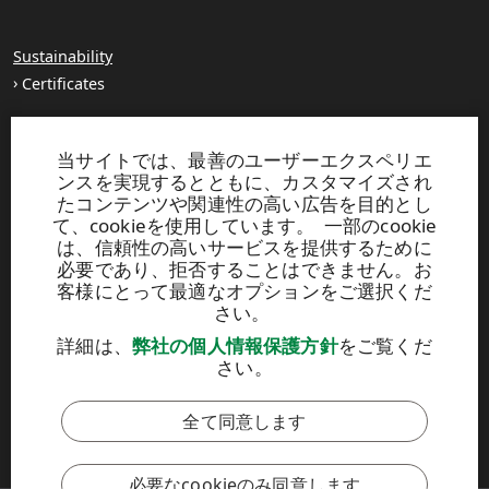
Sustainability
Certificates
About us
当サイトでは、最善のユーザーエクスペリエ
Production units
ンスを実現するとともに、カスタマイズされ
Brochures
たコンテンツや関連性の高い広告を目的とし
て、cookieを使用しています。 一部のcookie
は、信頼性の高いサービスを提供するために
UPM TIMBER
必要であり、拒否することはできません。お
客様にとって最適なオプションをご選択くだ
Peltokatu 26 C, 5th floor
さい。
P.O. Box 203
FI-33101 Tampere, Finland
詳細は、
弊社の個人情報保護方針
をご覧くだ
Tel. +358 204 15 113
さい。
全て同意します
このサイトはreCAPTCHAによって保護されており、
Googleのプラ
イバシ
ーポリシーおよび
利用規約
が適用されます。
必要なcookieのみ同意します