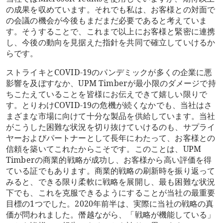
の成果を収めています。それでも私は、お客様との対面で
の会議の機会が今後もまだまだ必要であると考えていま
す。そうすることで、これまで以上にお客様と緊密に連携
し、今後の動向を見据えた指針を共同で確立していけるか
らです。
ストライキとCOVID-19のパンデミックが多くの企業に悪
影響を及ぼすなか、UPM Timberが最小限のダメージで持
ちこたえていることを皆様にお伝えできて嬉しい限りで
す。とりわけCOVID-19の危機が続くなかでも、当社はさ
まざまな市場に向けて十分な製品を供給しています。当社
がこうした困難な状況を切り抜けていけるのも、サプライ
ヤーおよびパートナーとして長年にわたって、お客様との
信頼を築いてこれたからこそです。このことは、UPM
Timberの商業的戦略が成功し、お客様から高い評価を得
ている証でもあります。商業的戦略の刷新時を振り返って
みると、できる限り柔軟に戦略を展開し、最も困難な状況
下でも、これを克服できるようにすることが当社の最重要
目標の1つでした。2020年前半は、実際に当社の戦略の真
価が問われました。僭越ながら、「戦略が機能している」