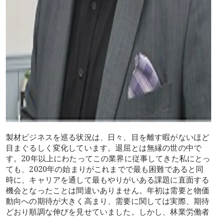
製材ビジネスを巡る状況は、日々、目を離す暇がないほど
目まぐるしく変化しています。退屈とは無縁の世の中で
す。20年以上にわたってこの業界に従事してきた私にとっ
ても、2020年の始まりがこれまでで最も困難であると同
時に、キャリアを通して最もやりがいある課題に直面する
機会となったことは間違いありません。年初は需要と物価
動向への期待が大きく高まり、需要に関しては実際、期待
どおり順調な伸びを見せていました。しかし、林業労働者