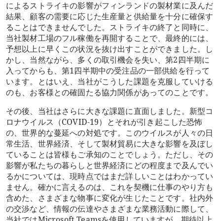
によるストライキの影響がフィンランドの製材業に及んだ
結果、顧客の需要に応じた生産量と供給量を十分に確保す
ることはできませんでした。ストライキの終了と同時に、
当社製材工場のフル稼働を再開することで、最終的には、
予想以上に早くこの状況を抜け出すことができました。し
かし、当然ながら、多くの取引機会を失い、第2四半期に
入ってからも、第1四半期中の受注品の一部供給を行って
います。とはいえ、当社がこうした課題を克服していける
のも、お客様との確固たる協力関係があってのことです。
その後、当社はさらに大きな課題に直面しました。新型コ
ロナウイルス（COVID-19）とそれが引き起こした恐怖
の、世界的な蔓延への対処です。このウイルスが人々の日
常生活、世界経済、そして製材貿易に大きな影響を及ぼし
ていることは皆様もご承知のことでしょう。ただし、その
影響が私たちの暮らしと世界経済にどの程度まで及んでい
るかについては、現時点ではまだ詳しいことはわかってい
ません。確かに言えるのは、これを契機に仕事のやり方も
含めた、さまざまな物事に変化が生じたことです。社内外
の交渉など、情報の伝達やさまざまな業務活動に際して、
当社ではMicrosoft Teamsを使用していますが、期待以上